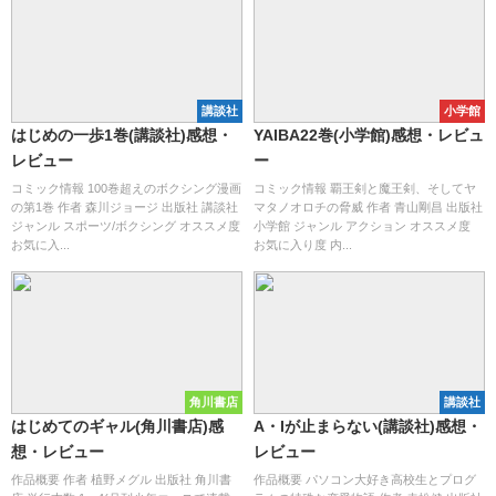
講談社
小学館
はじめの一歩1巻(講談社)感想・
YAIBA22巻(小学館)感想・レビュ
レビュー
ー
コミック情報 100巻超えのボクシング漫画
コミック情報 覇王剣と魔王剣、そしてヤ
の第1巻 作者 森川ジョージ 出版社 講談社
マタノオロチの脅威 作者 青山剛昌 出版社
ジャンル スポーツ/ボクシング オススメ度
小学館 ジャンル アクション オススメ度
お気に入...
お気に入り度 内...
角川書店
講談社
はじめてのギャル(角川書店)感
A・Iが止まらない(講談社)感想・
想・レビュー
レビュー
作品概要 作者 植野メグル 出版社 角川書
作品概要 パソコン大好き高校生とプログ