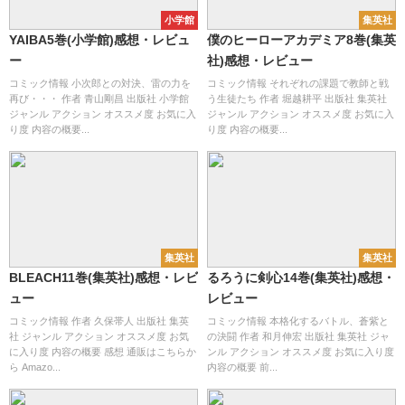
小学館
集英社
YAIBA5巻(小学館)感想・レビュ
僕のヒーローアカデミア8巻(集英
ー
社)感想・レビュー
コミック情報 小次郎との対決、雷の力を
コミック情報 それぞれの課題で教師と戦
再び・・・ 作者 青山剛昌 出版社 小学館
う生徒たち 作者 堀越耕平 出版社 集英社
ジャンル アクション オススメ度 お気に入
ジャンル アクション オススメ度 お気に入
り度 内容の概要...
り度 内容の概要...
集英社
集英社
BLEACH11巻(集英社)感想・レビ
るろうに剣心14巻(集英社)感想・
ュー
レビュー
コミック情報 作者 久保帯人 出版社 集英
コミック情報 本格化するバトル、蒼紫と
社 ジャンル アクション オススメ度 お気
の決闘 作者 和月伸宏 出版社 集英社 ジャ
に入り度 内容の概要 感想 通販はこちらか
ンル アクション オススメ度 お気に入り度
ら Amazo...
内容の概要 前...