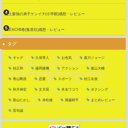
史上最強の弟子ケンイチ(小学館)感想・レビュー
BLEACH8巻(集英社)感想・レビュー
タグ
ギャグ
久保帯人
お色気
森川ジョージ
桂正和
藤岡建機
アクション
森山大輔
青山剛昌
恋愛
スポーツ
松江名俊
和月伸宏
文月晃
本名ワコウ
ボクシング
新山たかし
赤松健
堀越耕平
まとめレビュー
雷旬誠