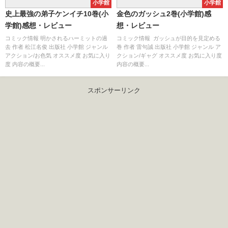
小学館
小学館
史上最強の弟子ケンイチ10巻(小
金色のガッシュ2巻(小学館)感
学館)感想・レビュー
想・レビュー
コミック情報 明かされるハーミットの過
コミック情報 ガッシュが目的を見定める
去 作者 松江名俊 出版社 小学館 ジャンル
巻 作者 雷句誠 出版社 小学館 ジャンル ア
アクション/お色気 オススメ度 お気に入り
クション/ギャグ オススメ度 お気に入り度
度 内容の概要...
内容の概要...
スポンサーリンク