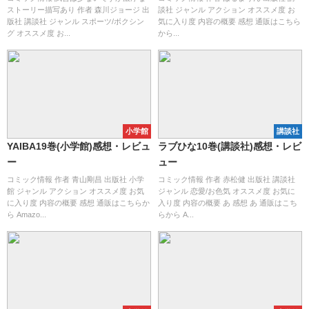
ストーリー描写あり 作者 森川ジョージ 出
談社 ジャンル アクション オススメ度 お
版社 講談社 ジャンル スポーツ/ボクシン
気に入り度 内容の概要 感想 通販はこちら
グ オススメ度 お...
から...
小学館
講談社
YAIBA19巻(小学館)感想・レビュ
ラブひな10巻(講談社)感想・レビ
ー
ュー
コミック情報 作者 青山剛昌 出版社 小学
コミック情報 作者 赤松健 出版社 講談社
館 ジャンル アクション オススメ度 お気
ジャンル 恋愛/お色気 オススメ度 お気に
に入り度 内容の概要 感想 通販はこちらか
入り度 内容の概要 あ 感想 あ 通販はこち
ら Amazo...
らから A...