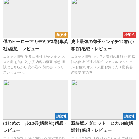
集英社
小学館
僕のヒーローアカデミア3巻(集英
史上最強の弟子ケンイチ12巻(小
社)感想・レビュー
学館)感想・レビュー
コミック情報 作者 出版社 ジャンル オス
コミック情報 キサラと美羽の和解 作者 松
スメ度 お気に入り度 内容の概要 感想 通
江名俊 出版社 小学館 ジャンル アクショ
販はこちらから 次の巻へ 前の巻へ シリー
ン/お色気 オススメ度 お気に入り度 内容
ズレビューへ...
の概要 前の巻...
講談社
講談社
はじめの一歩13巻(講談社)感想・
新装版メダロット ヒカル編(講
レビュー
談社)感想・レビュー
コミック情報 試合は少ないですが濃厚な
コミック情報 作者 ほるまりん 出版社 講