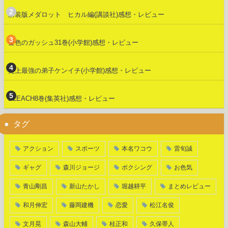
新装版メダロット ヒカル編(講談社)感想・レビュー
金色のガッシュ31巻(小学館)感想・レビュー
史上最強の弟子ケンイチ(小学館)感想・レビュー
BLEACH8巻(集英社)感想・レビュー
タグ
アクション
スポーツ
本名ワコウ
雷旬誠
ギャグ
森川ジョージ
ボクシング
お色気
青山剛昌
新山たかし
堀越耕平
まとめレビュー
和月伸宏
藤岡建機
恋愛
松江名俊
文月晃
森山大輔
桂正和
久保帯人