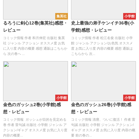
集英社
小学館
るろうに剣心12巻(集英社)感想・
史上最強の弟子ケンイチ36巻(小
レビュー
学館)感想・レビュー
コミック情報 作者 和月伸宏 出版社 集英
コミック情報 作者 松江名俊 出版社 小学
社 ジャンル アクション オススメ度 お気
館 ジャンル アクション/お色気 オススメ
に入り度 内容の概要 感想 通販はこちらか
度 お気に入り度 内容の概要 感想 通販は
ら 次の巻へ ...
こちらから 次...
小学館
小学館
金色のガッシュ2巻(小学館)感
金色のガッシュ26巻(小学館)感
想・レビュー
想・レビュー
コミック情報 ガッシュが目的を見定める
コミック情報 清麿、ついに復活！ 作者 雷
巻 作者 雷句誠 出版社 小学館 ジャンル ア
句誠 出版社 小学館 ジャンル アクション/
クション/ギャグ オススメ度 お気に入り度
ギャグ オススメ度 お気に入り度 内容の概
内容の概要...
要 前の巻の...