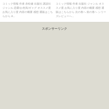
コミック情報 作者 赤松健 出版社 講談社
コミック情報 作者 出版社 ジャンル オス
ジャンル 恋愛/お色気/ギャグ オススメ度
スメ度 お気に入り度 内容の概要 感想 通
お気に入り度 内容の概要 感想 通販はこち
販はこちらから 次の巻へ 前の巻へ シリー
らから A...
ズレビューへ...
スポンサーリンク