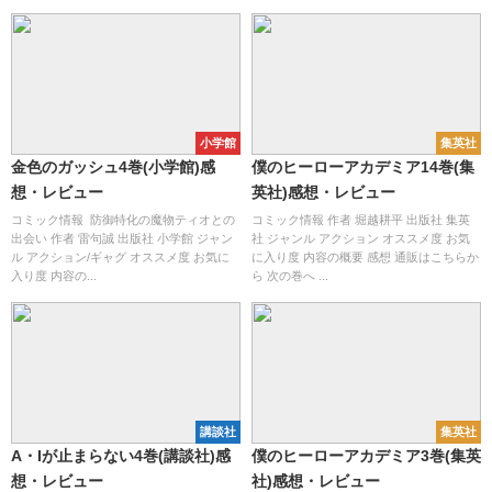
小学館
集英社
金色のガッシュ4巻(小学館)感
僕のヒーローアカデミア14巻(集
想・レビュー
英社)感想・レビュー
コミック情報 防御特化の魔物ティオとの
コミック情報 作者 堀越耕平 出版社 集英
出会い 作者 雷句誠 出版社 小学館 ジャン
社 ジャンル アクション オススメ度 お気
ル アクション/ギャグ オススメ度 お気に
に入り度 内容の概要 感想 通販はこちらか
入り度 内容の...
ら 次の巻へ ...
講談社
集英社
A・Iが止まらない4巻(講談社)感
僕のヒーローアカデミア3巻(集英
想・レビュー
社)感想・レビュー