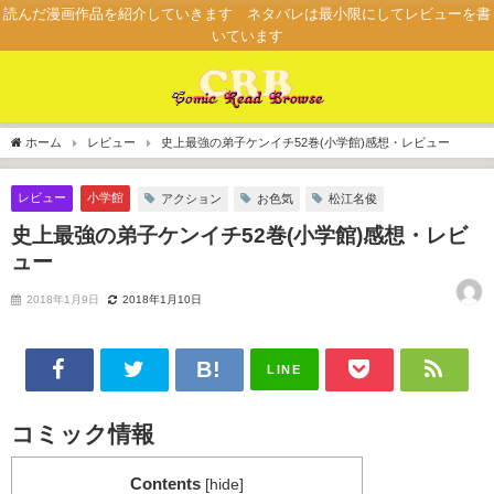
読んだ漫画作品を紹介していきます ネタバレは最小限にしてレビューを書
いています
ホーム
レビュー
史上最強の弟子ケンイチ52巻(小学館)感想・レビュー
レビュー
小学館
アクション
お色気
松江名俊
史上最強の弟子ケンイチ52巻(小学館)感想・レビ
ュー
2018年1月9日
2018年1月10日
LINE
コミック情報
Contents
[
hide
]