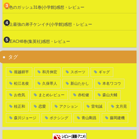
金色のガッシュ31巻(小学館)感想・レビュー
史上最強の弟子ケンイチ(小学館)感想・レビュー
BLEACH8巻(集英社)感想・レビュー
タグ
堀越耕平
和月伸宏
スポーツ
ギャグ
松江名俊
久保帯人
新山たかし
本名ワコウ
お色気
まとめレビュー
赤松健
森山大輔
桂正和
恋愛
アクション
雷旬誠
文月晃
森川ジョージ
ボクシング
青山剛昌
藤岡建機