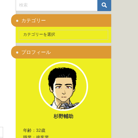
カテゴリー
プロフィール
杉野輔助
年齢：32歳
職業：接客業