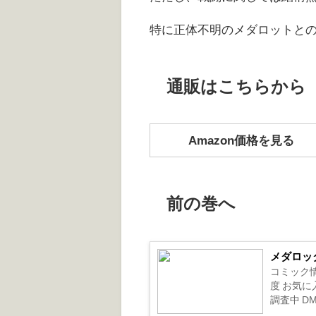
特に正体不明のメダロットと
通販はこちらから
Amazon価格を見る
前の巻へ
メダロッ
コミック情
度 お気に
調査中 DM