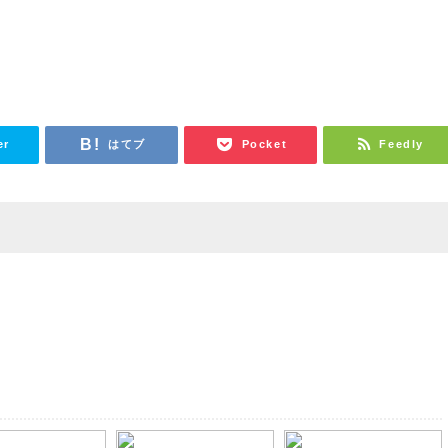
er
はてブ
Pocket
Feedly