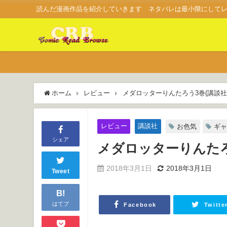
読んだ漫画作品を紹介していきます ネタバレは最小限にして
ホーム
レビュー
メダロッターりんたろう3巻(講談社
レビュー
講談社
お色気
ギャ
シェア
メダロッターりんたろ
2018年3月1日
2018年3月1日
Tweet
B!
はてブ
Facebook
Twitte