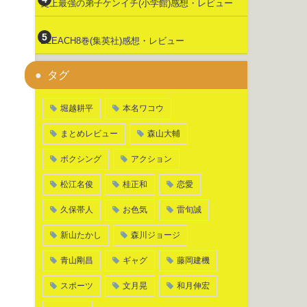
史上最強の弟子ケンイチ(小学館)感想・レビュー
BLEACH8巻(集英社)感想・レビュー
タグ
堀越耕平
本名ワコウ
まとめレビュー
森山大輔
ボクシング
アクション
松江名俊
桂正和
恋愛
久保帯人
お色気
雷旬誠
新山たかし
森川ジョージ
青山剛昌
ギャグ
藤岡建機
スポーツ
文月晃
和月伸宏