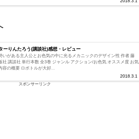
2018.3.1
へ
ターりんたろう(講談社)感想・レビュー
 勢いがある主人公とお色気の中に光るメカニックのデザイン性 作者 藤
版社 講談社 単行本数 全3巻 ジャンル アクション/お色気 オススメ度 お気
内容の概要 ロボトルが大好...
2018.3.1
スポンサーリンク