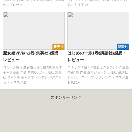
のエピローグ...
気に入り度 内...
集英社
講談社
魔女娘ViVian1巻(集英社)感想・
はじめの一歩1巻(講談社)感想・
レビュー
レビュー
コミック情報 魔女娘と修行僧の織りなす
コミック情報 100巻超えのボクシング漫画
ギャグ漫画 作者 高橋ゆたか 出版社 集英
の第1巻 作者 森川ジョージ 出版社 講談社
社 ジャンル ギャグ/ファンタジー/アクシ
ジャンル スポーツ/ボクシング オススメ度
ョン オススメ度 ...
お気に入...
スポンサーリンク