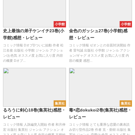
小学館
小学館
史上最強の弟子ケンイチ23巻(小
金色のガッシュ27巻(小学館)感
学館)感想・レビュー
想・レビュー
コミック情報 DオブDついに始動 作者 松
コミック情報 ゼオンとの全面対決開始 作
江名俊 出版社 小学館 ジャンル アクショ
者 雷句誠 出版社 小学館 ジャンル アクシ
ン/お色気 オススメ度 お気に入り度 内容
ョン/ギャグ オススメ度 お気に入り度 内
の概要 Dオブ...
容の概要 感想...
集英社
集英社
るろうに剣心18巻(集英社)感想・
毒×恋dokukoi2巻(集英社)感想・
レビュー
レビュー
コミック情報 人誅編突入開始 作者 和月伸
コミック情報 とても重厚な恋愛の裏表読
宏 出版社 集英社 ジャンル アクション オ
み切り型作品2巻 作者 克・亜樹 出版社 集
ススメ度 お気に入り度 内容の概要 京都編
英社 ジャンル 恋愛/お色気 オススメ度 お