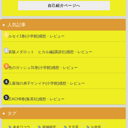
自己紹介ページへ
人気記事
マルセイ1巻(小学館)感想・レビュー
新装版メダロット ヒカル編(講談社)感想・レビュー
金色のガッシュ31巻(小学館)感想・レビュー
史上最強の弟子ケンイチ(小学館)感想・レビュー
BLEACH8巻(集英社)感想・レビュー
タグ
本名ワコウ
堀越耕平
文月晃
お色気