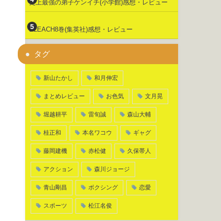
史上最強の弟子ケンイチ(小学館)感想・レビュー
BLEACH8巻(集英社)感想・レビュー
タグ
新山たかし
和月伸宏
まとめレビュー
お色気
文月晃
堀越耕平
雷旬誠
森山大輔
桂正和
本名ワコウ
ギャグ
藤岡建機
赤松健
久保帯人
アクション
森川ジョージ
青山剛昌
ボクシング
恋愛
スポーツ
松江名俊