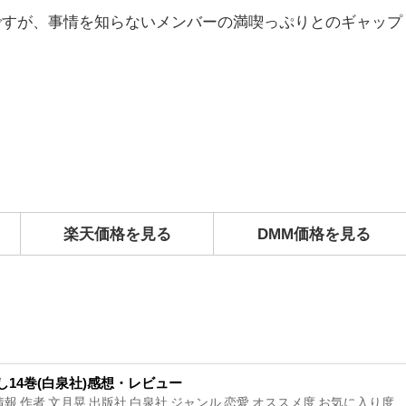
ですが、事情を知らないメンバーの満喫っぷりとのギャップ
楽天価格を見る
DMM価格を見る
し14巻(白泉社)感想・レビュー
報 作者 文月晃 出版社 白泉社 ジャンル 恋愛 オススメ度 お気に入り度