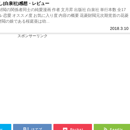
し(白泉社)感想・レビュー
財閥の関係者同士の純愛漫画 作者 文月昇 出版社 白泉社 単行本数 全17
ル 恋愛 オススメ度 お気に入り度 内容の概要 花菱財閥元次期党首の花菱
閥の娘である桜庭葵は幼...
2018.3.10
スポンサーリンク
er
はてブ
Pocket
Feedly