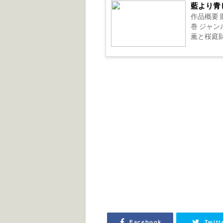
藍より青
作品概要 
巻 ジャン
薫と桜庭財
Facebook
Twitt