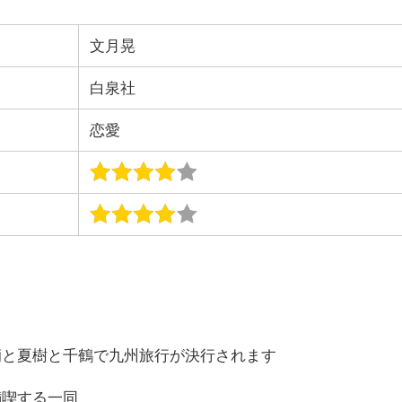
文月晃
白泉社
恋愛
繭と夏樹と千鶴で九州旅行が決行されます
満喫する一同