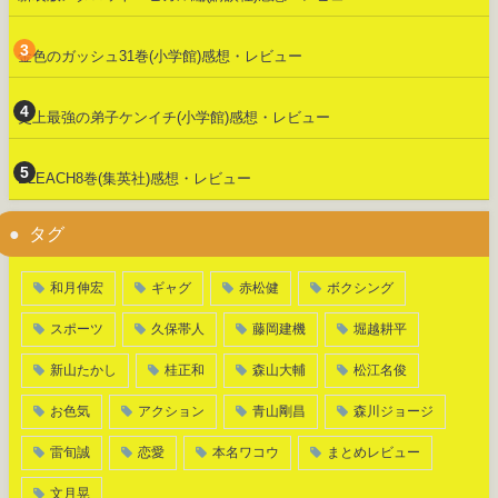
金色のガッシュ31巻(小学館)感想・レビュー
史上最強の弟子ケンイチ(小学館)感想・レビュー
BLEACH8巻(集英社)感想・レビュー
タグ
和月伸宏
ギャグ
赤松健
ボクシング
スポーツ
久保帯人
藤岡建機
堀越耕平
新山たかし
桂正和
森山大輔
松江名俊
お色気
アクション
青山剛昌
森川ジョージ
雷旬誠
恋愛
本名ワコウ
まとめレビュー
文月晃