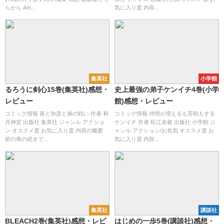
らから Am...
気に入り度 内容...
集英社
小学館
るろうに剣心15巻(集英社)感想・
史上最強の弟子ケンイチ4巻(小学
レビュー
館)感想・レビュー
コミック情報 葵と弥彦と操の戦い 作者 和
コミック情報 仲間が増えるも苦戦もする
月伸宏 出版社 集英社 ジャンル アクショ
ケンイチ 作者 松江名俊 出版社 小学館 ジ
ン オススメ度 お気に入り度 内容の概要
ャンル アクション/お色気 オススメ度 お
前の巻の続きで...
気に入り度 内容...
集英社
講談社
BLEACH2巻(集英社)感想・レビ
はじめの一歩5巻(講談社)感想・