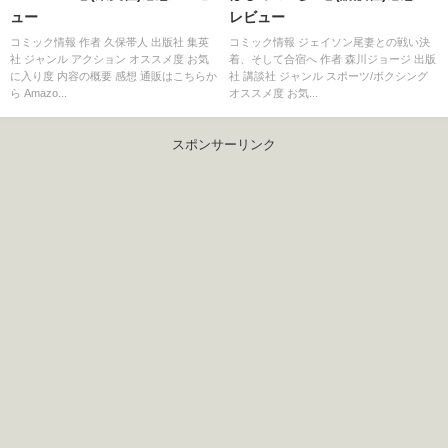
ュー
レビュー
コミック情報 作者 久保帯人 出版社 集英
コミック情報 ジェイソン尾妻との戦い決
社 ジャンル アクション オススメ度 お気
着、そして合宿へ 作者 森川ジョージ 出版
に入り度 内容の概要 感想 通販はこちらか
社 講談社 ジャンル スポーツ/ボクシング
ら Amazo...
オススメ度 お気...
スポンサーリンク