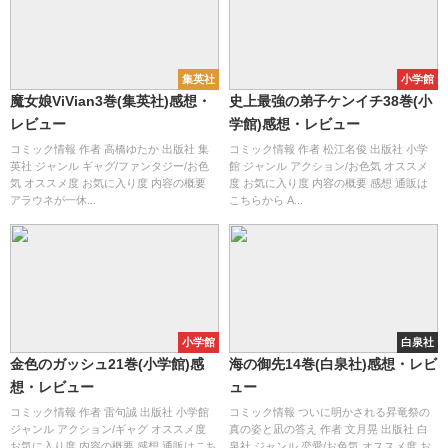
集英社
小学館
魔女娘ViVian3巻(集英社)感想・
史上最強の弟子ケンイチ38巻(小
レビュー
学館)感想・レビュー
コミック情報 作者 高橋ゆたか 出版社 集
コミック情報 作者 松江名俊 出版社 小学
英社 ジャンル ギャグ/ファンタジー/お色
館 ジャンル アクション/お色気 オススメ
気 オススメ度 お気に入り度 内容の概要
度 お気に入り度 内容の概要 感想 通販は
アラウネが一休...
こちらから A...
小学館
白泉社
金色のガッシュ21巻(小学館)感
海の御先14巻(白泉社)感想・レビ
想・レビュー
ュー
コミック情報 作者 雷句誠 出版社 小学館
コミック情報 ついに明かされる昇竜祭の
ジャンル アクション/ギャグ オススメ度
真の姿と凪の答え 作者 文月晃 出版社 白
お気に入り度 内容の概要 感想 通販はこち
泉社 ジャンル 恋愛/お色気 オススメ度 お