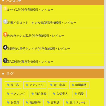
人気記事
マルセイ1巻(小学館)感想・レビュー
新装版メダロット ヒカル編(講談社)感想・レビュー
金色のガッシュ31巻(小学館)感想・レビュー
史上最強の弟子ケンイチ(小学館)感想・レビュー
BLEACH8巻(集英社)感想・レビュー
タグ
桂正和
アクション
青山剛昌
藤岡建機
ボクシング
和月伸宏
久保帯人
恋愛
お色気
堀越耕平
雷旬誠
森川ジョージ