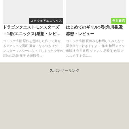
スクウェアエニックス
角川書店
ドラゴンクエストモンスターズ
はじめてのギャル5巻(角川書店)
＋1巻(エニックス)感想・レビュ
感想・レビュー
ー
コミック情報 原作を意識した作りで魅せ
コミック情報 夏休みを利用してみんなで
るアクション漫画 勇者になるつもりがモ
温泉旅行に行きますよ！ 作者 植野メグル
ンスターマスターになってしまった少年の
出版社 角川書店 ジャンル 恋愛/お色気 オ
冒険の記録 作者 吉崎観音...
ススメ度 お気に...
スポンサーリンク