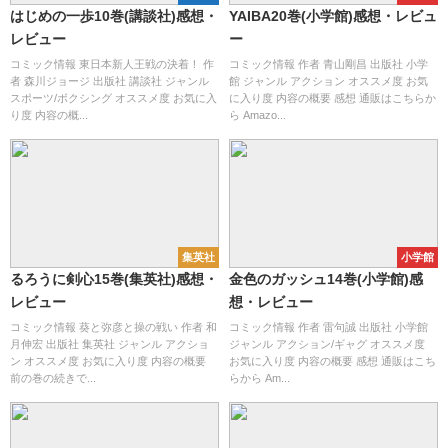
はじめの一歩10巻(講談社)感想・
YAIBA20巻(小学館)感想・レビュ
レビュー
ー
コミック情報 東日本新人王戦の決着！ 作
コミック情報 作者 青山剛昌 出版社 小学
者 森川ジョージ 出版社 講談社 ジャンル
館 ジャンル アクション オススメ度 お気
スポーツ/ボクシング オススメ度 お気に入
に入り度 内容の概要 感想 通販はこちらか
り度 内容の概...
ら Amazo...
集英社
小学館
るろうに剣心15巻(集英社)感想・
金色のガッシュ14巻(小学館)感
レビュー
想・レビュー
コミック情報 葵と弥彦と操の戦い 作者 和
コミック情報 作者 雷句誠 出版社 小学館
月伸宏 出版社 集英社 ジャンル アクショ
ジャンル アクション/ギャグ オススメ度
ン オススメ度 お気に入り度 内容の概要
お気に入り度 内容の概要 感想 通販はこち
前の巻の続きで...
らから Am...