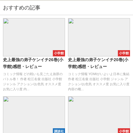
おすすめの記事
小学館
小学館
史上最強の弟子ケンイチ26巻(小
史上最強の弟子ケンイチ20巻(小
学館)感想・レビュー
学館)感想・レビュー
コミック情報 どの戦いも見ごたえ抜群の
コミック情報 YOMIがいよいよ日本に集結
バトル巻！ 作者 松江名俊 出版社 小学館
作者 松江名俊 出版社 小学館 ジャンル ア
ジャンル アクション/お色気 オススメ度
クション/お色気 オススメ度 お気に入り度
お気に入り度 内...
内容の概...
講談社
小学館