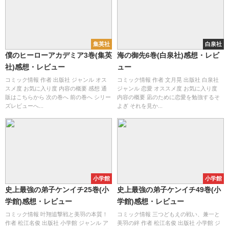
集英社
白泉社
僕のヒーローアカデミア3巻(集英
海の御先6巻(白泉社)感想・レビ
社)感想・レビュー
ュー
コミック情報 作者 出版社 ジャンル オス
コミック情報 作者 文月晃 出版社 白泉社
スメ度 お気に入り度 内容の概要 感想 通
ジャンル 恋愛 オススメ度 お気に入り度
販はこちらから 次の巻へ 前の巻へ シリー
内容の概要 凪のために恋愛を勉強するそ
ズレビューへ...
よぎ それを見か...
小学館
小学館
史上最強の弟子ケンイチ25巻(小
史上最強の弟子ケンイチ49巻(小
学館)感想・レビュー
学館)感想・レビュー
コミック情報 叶翔追撃戦と美羽の本質！
コミック情報 三つどもえの戦い、兼一と
作者 松江名俊 出版社 小学館 ジャンル ア
美羽の絆 作者 松江名俊 出版社 小学館 ジ