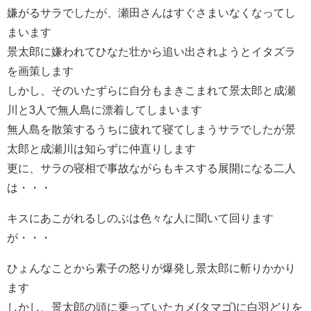
嫌がるサラでしたが、瀬田さんはすぐさまいなくなってし
まいます
景太郎に嫌われてひなた壮から追い出されようとイタズラ
を画策します
しかし、そのいたずらに自分もまきこまれて景太郎と成瀬
川と3人で無人島に漂着してしまいます
無人島を散策するうちに疲れて寝てしまうサラでしたが景
太郎と成瀬川は知らずに仲直りします
更に、サラの寝相で事故ながらもキスする展開になる二人
は・・・
キスにあこがれるしのぶは色々な人に聞いて回ります
が・・・
ひょんなことから素子の怒りが爆発し景太郎に斬りかかり
ます
しかし、景太郎の頭に乗っていたカメ(タマゴ)に白羽どりを