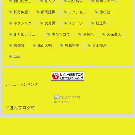
新山たかし
ギャグ
松江名俊
森川ジョージ
和月伸宏
藤岡建機
アクション
赤松健
ボクシング
文月晃
スポーツ
桂正和
まとめレビュー
本名ワコウ
お色気
久保帯人
雷旬誠
森山大輔
堀越耕平
青山剛昌
恋愛
レビューランキング
にほんブログ村