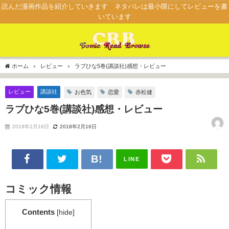
読んだ漫画作品を紹介していきます ネタバレは最小限にしてレビューを書
いています
ホーム
レビュー
ラブひな5巻(講談社)感想・レビュー
レビュー
講談社
お色気
恋愛
赤松健
ラブひな5巻(講談社)感想・レビュー
2018年2月16日
2018年2月16日
LINE
コミック情報
Contents
[
hide
]