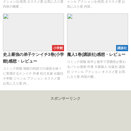
クション/お色気 オススメ度 お気に入り度
ャンル アクション/お色気 オススメ度 お
内容の概要 ...
気に入り度 内容...
小学館
講談社
史上最強の弟子ケンイチ3巻(小学
魔人1巻(講談社)感想・レビュー
館)感想・レビュー
コミック情報 前半と後半で雰囲気が変わ
るバトル漫画 作者 大暮維人 出版社 講談
コミック情報 地獄の特訓での成長を徐々
社 ジャンル アクション オススメ度 お気
に実感するケンイチ 作者 松江名俊 出版社
に入り度 内容の概...
小学館 ジャンル アクション オススメ度
お気に入り度 内...
スポンサーリンク