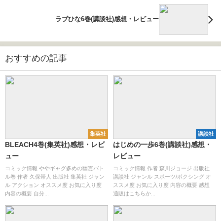
ラブひな6巻(講談社)感想・レビュー
おすすめの記事
集英社
講談社
BLEACH4巻(集英社)感想・レビ
はじめの一歩6巻(講談社)感想・
ュー
レビュー
コミック情報 ややギャグ多めの幽霊バト
コミック情報 作者 森川ジョージ 出版社
ル巻 作者 久保帯人 出版社 集英社 ジャン
講談社 ジャンル スポーツ/ボクシング オ
ル アクション オススメ度 お気に入り度
ススメ度 お気に入り度 内容の概要 感想
内容の概要 自分...
通販はこちらか...