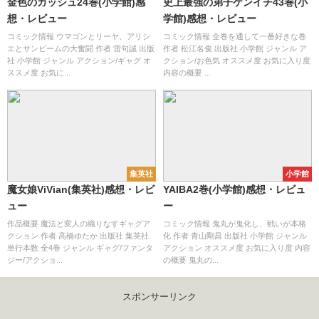
金色のガッシュ24巻(小学館)感
史上最強の弟子ケンイチ43巻(小
想・レビュー
学館)感想・レビュー
コミック情報 ウマゴンとリーヤ、アリシ
コミック情報 全巻を通して一番好きな巻
エとサンビームの大奮闘 作者 雷句誠 出版
作者 松江名俊 出版社 小学館 ジャンル ア
社 小学館 ジャンル アクション/ギャグ オ
クション/お色気 オススメ度 お気に入り度
ススメ度 お気に...
内容の概要 ...
集英社
小学館
魔女娘ViVian(集英社)感想・レビ
YAIBA2巻(小学館)感想・レビュ
ュー
ー
作品概要 魔法と変人の織りなすギャグア
コミック情報 鬼丸が鬼化し、戦いが本格
クション 作者 高橋ゆたか 出版社 集英社
化 作者 青山剛昌 出版社 小学館 ジャンル
単行本数 全4巻 ジャンル ギャグ/ファンタ
アクション オススメ度 お気に入り度 内容
ジー/アクショ...
の概要 鬼丸の...
スポンサーリンク