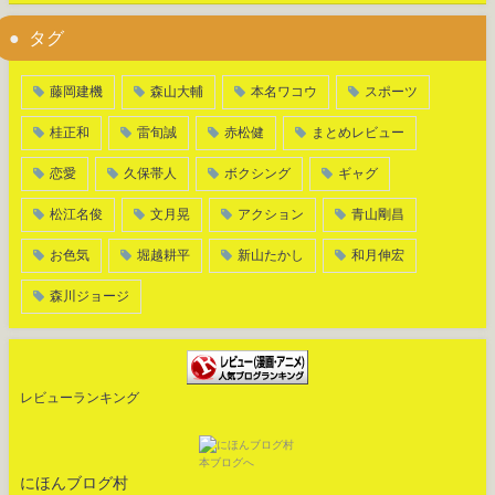
タグ
藤岡建機
森山大輔
本名ワコウ
スポーツ
桂正和
雷旬誠
赤松健
まとめレビュー
恋愛
久保帯人
ボクシング
ギャグ
松江名俊
文月晃
アクション
青山剛昌
お色気
堀越耕平
新山たかし
和月伸宏
森川ジョージ
レビューランキング
にほんブログ村