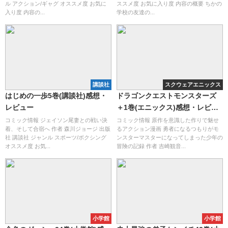
ル アクション/ギャグ オススメ度 お気に
ススメ度 お気に入り度 内容の概要 ちかの
入り度 内容の...
学校の友達の...
講談社
スクウェアエニックス
はじめの一歩5巻(講談社)感想・
ドラゴンクエストモンスターズ
レビュー
＋1巻(エニックス)感想・レビュ
ー
コミック情報 ジェイソン尾妻との戦い決
コミック情報 原作を意識した作りで魅せ
着、そして合宿へ 作者 森川ジョージ 出版
るアクション漫画 勇者になるつもりがモ
社 講談社 ジャンル スポーツ/ボクシング
ンスターマスターになってしまった少年の
オススメ度 お気...
冒険の記録 作者 吉崎観音...
小学館
小学館