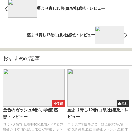
藍より青し15巻(白泉社)感想・レビュー
藍より青し17巻(白泉社)感想・レビュー
おすすめの記事
小学館
白泉社
金色のガッシュ4巻(小学館)感
藍より青し12巻(白泉社)感想・レ
想・レビュー
ビュー
コミック情報 防御特化の魔物ティオとの
コミック情報 ちかと千鶴と夏樹の友情 作
出会い 作者 雷句誠 出版社 小学館 ジャン
者 文月晃 出版社 白泉社 ジャンル 恋愛 オ