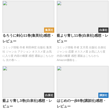
集英社
白泉社
るろうに剣心11巻(集英社)感想・
藍より青し11巻(白泉社)感想・レ
レビュー
ビュー
コミック情報 作者 和田伸宏 出版社 集英
コミック情報 作者 文月晃 出版社 白泉社
社 ジャンル アクション オススメ度 お気
ジャンル 恋愛 オススメ度 お気に入り度
に入り度 内容の概要 感想 通販はこちらか
内容の概要 感想 通販はこちらから
ら 次の巻へ ...
Amazon価格を...
白泉社
講談社
藍より青し3巻(白泉社)感想・レ
はじめの一歩8巻(講談社)感想・
ビュー
レビュー