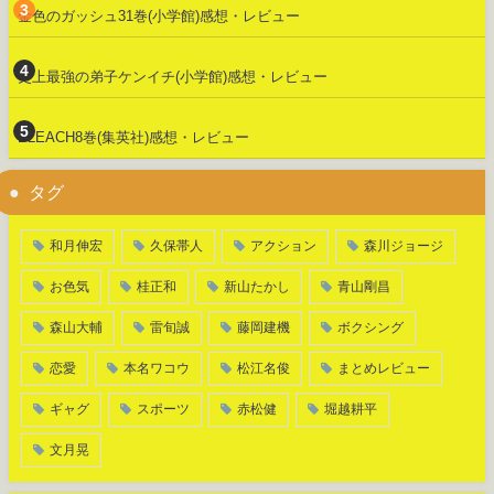
金色のガッシュ31巻(小学館)感想・レビュー
史上最強の弟子ケンイチ(小学館)感想・レビュー
BLEACH8巻(集英社)感想・レビュー
タグ
和月伸宏
久保帯人
アクション
森川ジョージ
お色気
桂正和
新山たかし
青山剛昌
森山大輔
雷旬誠
藤岡建機
ボクシング
恋愛
本名ワコウ
松江名俊
まとめレビュー
ギャグ
スポーツ
赤松健
堀越耕平
文月晃