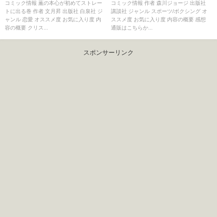
コミック情報 薫の本心が初めてストレー
コミック情報 作者 森川ジョージ 出版社
トに出る巻 作者 文月昇 出版社 白泉社 ジ
講談社 ジャンル スポーツ/ボクシング オ
ャンル 恋愛 オススメ度 お気に入り度 内
ススメ度 お気に入り度 内容の概要 感想
容の概要 クリス...
通販はこちらか...
スポンサーリンク