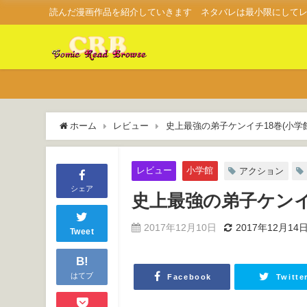
読んだ漫画作品を紹介していきます ネタバレは最小限にして
ホーム
レビュー
史上最強の弟子ケンイチ18巻(小学
レビュー
小学館
アクション
シェア
史上最強の弟子ケンイ
2017年12月10日
2017年12月14
Tweet
B!
はてブ
Facebook
Twitte