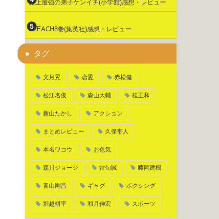
史上最強の弟子ケンイチ(小学館)感想・レビュー
BLEACH8巻(集英社)感想・レビュー
タグ
文月晃
恋愛
赤松健
松江名俊
森山大輔
桂正和
新山たかし
アクション
まとめレビュー
久保帯人
本名ワコウ
お色気
森川ジョージ
雷旬誠
藤岡建機
青山剛昌
ギャグ
ボクシング
堀越耕平
和月伸宏
スポーツ