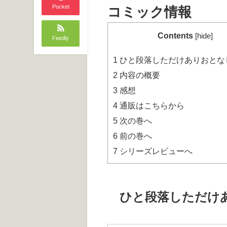
Pocket
コミック情報
Contents
[
hide
]
Feedly
1
ひと段落しただけありおとな
2
内容の概要
3
感想
4
通販はこちらから
5
次の巻へ
6
前の巻へ
7
シリーズレビューへ
ひと段落しただけ