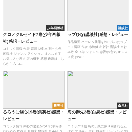
少年画報社
講談社
クロノクルセイド7巻(少年画報
ラブひな(講談社)感想・レビュー
社)感想・レビュー
作品概要 ハーレム展開を絵に描いたラブ
コメ漫画 作者 赤松健 出版社 講談社 単行
コミック情報 作者 森川大輔 出版社 少年
本数 全14巻 ジャンル 恋愛/お色気 オスス
画報社 ジャンル アクション オススメ度
メ度 お気に...
お気に入り度 内容の概要 感想 通販はこち
らから Ama...
集英社
白泉社
るろうに剣心19巻(集英社)感想・
海の御先2巻(白泉社)感想・レビ
レビュー
ュー
コミック情報 剣心の過去がついに明かさ
コミック情報 島の伝統に振り回される凪
れ始める 作者 和月伸宏 出版社 集英社 ジ
作者 文月晃 出版社 白泉社 ジャンル 恋愛/