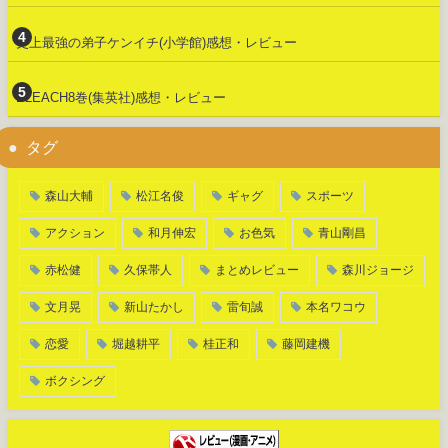
史上最強の弟子ケンイチ(小学館)感想・レビュー
BLEACH8巻(集英社)感想・レビュー
タグ
森山大輔
松江名俊
ギャグ
スポーツ
アクション
和月伸宏
お色気
青山剛昌
赤松健
久保帯人
まとめレビュー
森川ジョージ
文月晃
新山たかし
雷旬誠
本名ワコウ
恋愛
堀越耕平
桂正和
藤岡建機
ボクシング