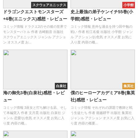
スクウェアエニックス
小学館
ドラゴンクエストモンスターズ
史上最強の弟子ケンイチ55巻(小
+4巻(エニックス)感想・レビュー
学館)感想・レビュー
コミック情報 ドラクエ2のその後の世界で
コミック情報 意外な過去を持つ田中勉の
モンスターバトル 作者 吉崎観音 出版社
戦い 作者 松江名俊 出版社 小学館 ジャン
スクウェアエニックス ジャンル アクショ
ル アクション/お色気 オススメ度 お気に
ン オススメ度 お...
入り度 内容の概...
白泉社
集英社
海の御先3巻(白泉社)感想・レビ
僕のヒーローアカデミア8巻(集英
ュー
社)感想・レビュー
コミック情報 3巫女と打ち解ける凪、そし
コミック情報 それぞれの課題で教師と戦
て本編突入 作者 文月晃 出版社 白泉社 ジ
う生徒たち 作者 堀越耕平 出版社 集英社
ャンル 恋愛/お色気 オススメ度 お気に入
ジャンル アクション オススメ度 お気に入
り度 内容の概...
り度 内容の概要...