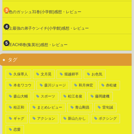
金色のガッシュ31巻(小学館)感想・レビュー
史上最強の弟子ケンイチ(小学館)感想・レビュー
BLEACH8巻(集英社)感想・レビュー
タグ
久保帯人
文月晃
堀越耕平
お色気
本名ワコウ
森川ジョージ
和月伸宏
赤松健
森山大輔
スポーツ
松江名俊
藤岡建機
桂正和
まとめレビュー
青山剛昌
雷旬誠
ギャグ
アクション
新山たかし
ボクシング
恋愛