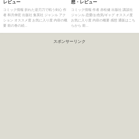
レビュー
想・レビュー
コミック情報 折れた逆刃刀で戦う剣心 作
コミック情報 作者 赤松健 出版社 講談社
者 和月伸宏 出版社 集英社 ジャンル アク
ジャンル 恋愛/お色気/ギャグ オススメ度
ション オススメ度 お気に入り度 内容の概
お気に入り度 内容の概要 感想 通販はこち
要 前の巻の続...
らから 前...
スポンサーリンク