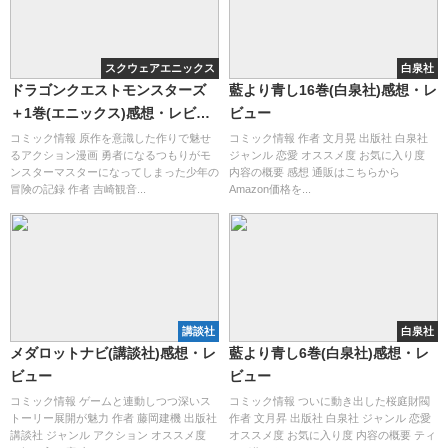
スクウェアエニックス
白泉社
ドラゴンクエストモンスターズ
藍より青し16巻(白泉社)感想・レ
＋1巻(エニックス)感想・レビュ
ビュー
ー
コミック情報 原作を意識した作りで魅せ
コミック情報 作者 文月晃 出版社 白泉社
るアクション漫画 勇者になるつもりがモ
ジャンル 恋愛 オススメ度 お気に入り度
ンスターマスターになってしまった少年の
内容の概要 感想 通販はこちらから
冒険の記録 作者 吉崎観音...
Amazon価格を...
講談社
白泉社
メダロットナビ(講談社)感想・レ
藍より青し6巻(白泉社)感想・レ
ビュー
ビュー
コミック情報 ゲームと連動しつつ深いス
コミック情報 ついに動き出した桜庭財閥
トーリー展開が魅力 作者 藤岡建機 出版社
作者 文月昇 出版社 白泉社 ジャンル 恋愛
講談社 ジャンル アクション オススメ度
オススメ度 お気に入り度 内容の概要 ティ