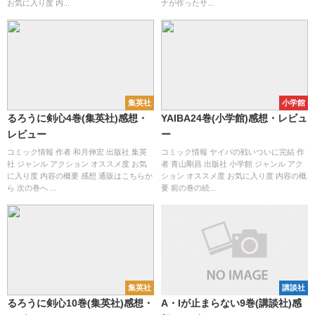
お気に入り度 内...
ナが作ったサ...
集英社
小学館
るろうに剣心4巻(集英社)感想・
YAIBA24巻(小学館)感想・レビュ
レビュー
ー
コミック情報 作者 和月伸宏 出版社 集英
コミック情報 ヤイバの戦いついに完結 作
社 ジャンル アクション オススメ度 お気
者 青山剛昌 出版社 小学館 ジャンル アク
に入り度 内容の概要 感想 通販はこちらか
ション オススメ度 お気に入り度 内容の概
ら 次の巻へ ...
要 前の巻の続...
集英社
講談社
るろうに剣心10巻(集英社)感想・
A・Iが止まらない9巻(講談社)感