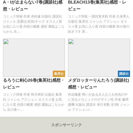
A・Iが止まらない7巻(講談社)感
BLEACH13巻(集英社)感想・レ
想・レビュー
ビュー
コミック情報 作者 赤松健 出版社 講談社
コミック情報 一護対更木戦 作者 久保帯人
ジャンル 恋愛/お色気/ギャグ オススメ度
出版社 集英社 ジャンル アクション オス
お気に入り度 内容の概要 感想 通販はこち
スメ度 お気に入り度 内容の概要 前の巻の
らから 次...
続きです 更...
集英社
講談社
るろうに剣心26巻(集英社)感想・
メダロッターりんたろう(講談社)
レビュー
感想・レビュー
コミック情報 作者 和月伸宏 出版社 集英
作品概要 勢いがある主人公とお色気の中
社 ジャンル アクション オススメ度 お気
に光るメカニックのデザイン性 作者 藤岡
に入り度 内容の概要 感想 通販はこちらか
建機 出版社 講談社 単行本数 全3巻 ジャン
ら 次の巻へ ...
ル アクション/...
スポンサーリンク