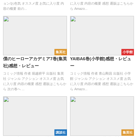
ョン/お色気 オススメ度 お気に入り度 内
に入り度 内容の概要 感想 通販はこちらか
容の概要 前の...
ら Amazo...
集英社
小学館
僕のヒーローアカデミア7巻(集英
YAIBA6巻(小学館)感想・レビュ
社)感想・レビュー
ー
コミック情報 作者 堀越耕平 出版社 集英
コミック情報 作者 青山剛昌 出版社 小学
社 ジャンル アクション オススメ度 お気
館 ジャンル アクション オススメ度 お気
に入り度 内容の概要 感想 通販はこちらか
に入り度 内容の概要 感想 通販はこちらか
ら 次の巻へ ...
ら Amazo...
講談社
集英社