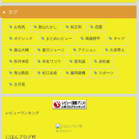
タグ
お色気
新山たかし
桂正和
恋愛
ボクシング
まとめレビュー
堀越耕平
ギャグ
森山大輔
森川ジョージ
アクション
久保帯人
和月伸宏
本名ワコウ
雷旬誠
赤松健
青山剛昌
松江名俊
藤岡建機
スポーツ
文月晃
レビューランキング
にほんブログ村